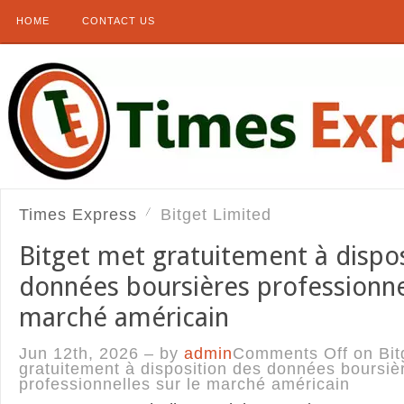
HOME
CONTACT US
Times Express
Bitget Limited
Bitget met gratuitement à dispos
données boursières professionnel
marché américain
Jun 12th, 2026 – by
admin
Comments Off
on Bit
gratuitement à disposition des données boursiè
professionnelles sur le marché américain